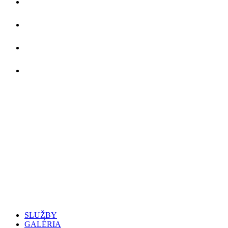
SLUŽBY
GALÉRIA
O NÁS
KONTAKT
SLUŽBY
GALÉRIA