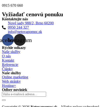
0915 670 660
Vyžiadať cenovú ponuku
Kontaktujte nás
Nové sady 988/2, Brno 60200
0950 244 327
info@netovapomoc.sk
acebook
Instagram
Rýchle odkazy
Naše služby
O nás
Kontakt
Referencie
Články
Naše služby
Online marketing
Web stránky
Hosting+
Odber noviniek
Copyright © 2026
Netovapomoc.sk
– Všetky právra vyhradené.