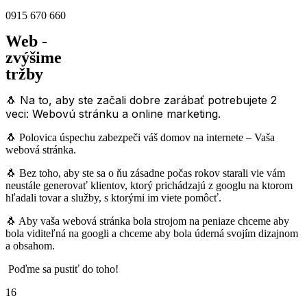
0915 670 660
Web -
zvýšime
tržby
🐧 Na to, aby ste začali dobre zarábať potrebujete 2
veci: Webovú stránku a online marketing.
🐧 Polovica úspechu zabezpeči váš domov na internete – Vaša
webová stránka.
🐧 Bez toho, aby ste sa o ňu zásadne počas rokov starali vie vám
neustále generovať klientov, ktorý prichádzajú z googlu na ktorom
hľadali tovar a služby, s ktorými im viete pomôcť.
🐧 Aby vaša webová stránka bola strojom na peniaze chceme aby
bola viditeľná na googli a chceme aby bola úderná svojím dizajnom
a obsahom.
Poďme sa pustiť do toho!
16